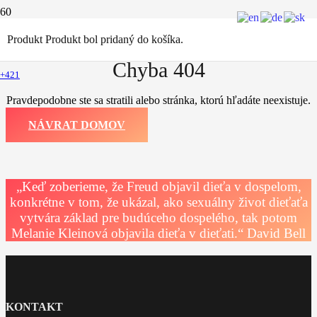
Produkt
Produkt
bol pridaný do košíka.
Chyba 404
+421
Pravdepodobne ste sa stratili alebo stránka, ktorú hľadáte neexistuje.
NÁVRAT DOMOV
„Keď zoberieme, že Freud objavil dieťa v dospelom,
konkrétne v tom, že ukázal, ako sexuálny život dieťaťa
vytvára základ pre budúceho dospelého, tak potom
Melanie Kleinová objavila dieťa v dieťati.“ David Bell
KONTAKT