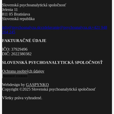
Slovenská psychoanalytická spoločnosť
Jelenia 11
811 05 Bratislava
Slovenská republika
info@psychoanalyza.sk
vzdelavanie@psychoanalyza.sk
+421 948
164 245
FAKTURAČNÉ ÚDAJE
IČO: 37929496
DIČ: 2022380382
SLOVENSKÁ PSYCHOANALYTICKÁ SPOLOČNOSŤ
Ochrana osobných údajov
Nastaviť cookies
Webdesign by
GASPYNKO
Copyright ©2025 Slovenská psychoanalytická spoločnosť
Všetky práva vyhradené.