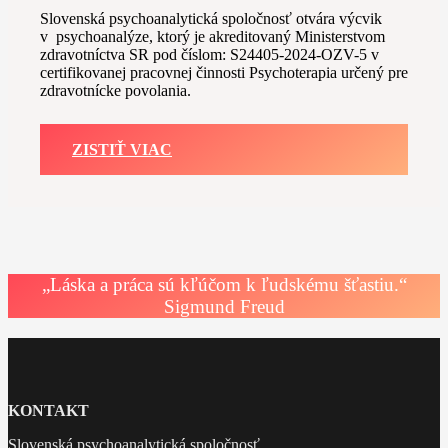
Slovenská psychoanalytická spoločnosť otvára výcvik
v psychoanalýze, ktorý je akreditovaný Ministerstvom
zdravotníctva SR pod číslom: S24405-2024-OZV-5 v
certifikovanej pracovnej činnosti Psychoterapia určený pre
zdravotnícke povolania.
ZISTIŤ VIAC
„Láska a práca sú kľúčom k ľudskému šťastiu.“
Sigmund Freud
KONTAKT
Slovenská psychoanalytická spoločnosť