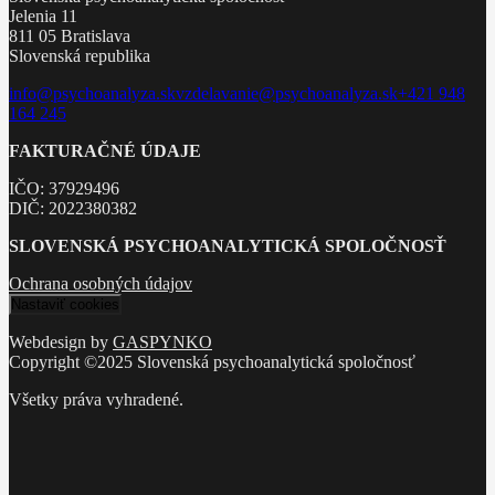
Jelenia 11
811 05 Bratislava
Slovenská republika
info@psychoanalyza.sk
vzdelavanie@psychoanalyza.sk
+421 948
164 245
FAKTURAČNÉ ÚDAJE
IČO: 37929496
DIČ: 2022380382
SLOVENSKÁ PSYCHOANALYTICKÁ SPOLOČNOSŤ
Ochrana osobných údajov
Nastaviť cookies
Webdesign by
GASPYNKO
Copyright ©2025 Slovenská psychoanalytická spoločnosť
Všetky práva vyhradené.