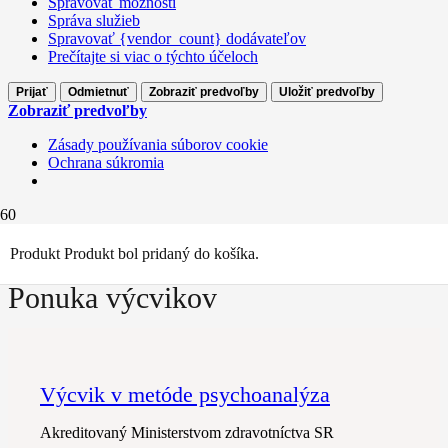
Spravovať možnosti
Správa služieb
Spravovať {vendor_count} dodávateľov
Prečítajte si viac o týchto účeloch
Prijať
Odmietnuť
Zobraziť predvoľby
Uložiť predvoľby
Zobraziť predvoľby
Zásady používania súborov cookie
Ochrana súkromia
Produkt
Produkt
bol pridaný do košíka.
Ponuka výcvikov
Výcvik v metóde psychoanalýza
Akreditovaný Ministerstvom zdravotníctva SR