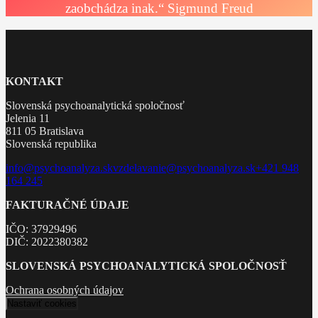
zaobchádza inak.“ Sigmund Freud
KONTAKT
Slovenská psychoanalytická spoločnosť
Jelenia 11
811 05 Bratislava
Slovenská republika
info@psychoanalyza.sk
vzdelavanie@psychoanalyza.sk
+421 948
164 245
FAKTURAČNÉ ÚDAJE
IČO: 37929496
DIČ: 2022380382
SLOVENSKÁ PSYCHOANALYTICKÁ SPOLOČNOSŤ
Ochrana osobných údajov
Nastaviť cookies