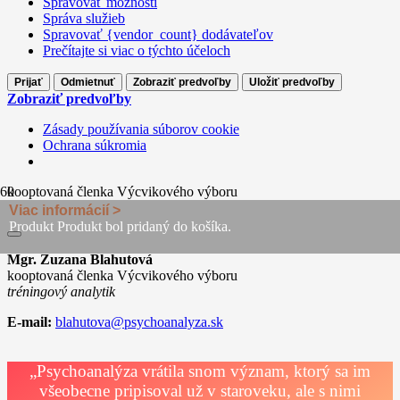
Spravovať možnosti
Správa služieb
Spravovať {vendor_count} dodávateľov
Prečítajte si viac o týchto účeloch
Prijať
Odmietnuť
Zobraziť predvoľby
Uložiť predvoľby
Zobraziť predvoľby
Zásady používania súborov cookie
Ochrana súkromia
kooptovaná členka Výcvikového výboru
Viac informácií >
Produkt
Produkt
bol pridaný do košíka.
Mgr. Zuzana Blahutová
kooptovaná členka Výcvikového výboru
tréningový analytik
E-mail:
blahutova@psychoanalyza.sk
„Psychoanalýza vrátila snom význam, ktorý sa im
všeobecne pripisoval už v staroveku, ale s nimi